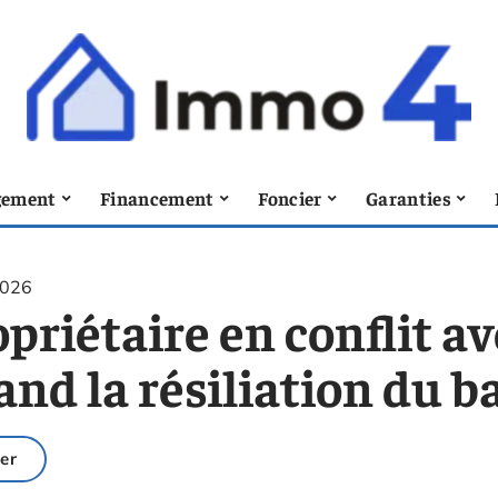
ement
Financement
Foncier
Garanties
2026
priétaire en conflit av
nd la résiliation du ba
er