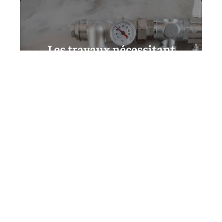
Les travaux nécessitant
l’utilisation des tubes et
raccords multicouches dans
une maison
12 mars 2026